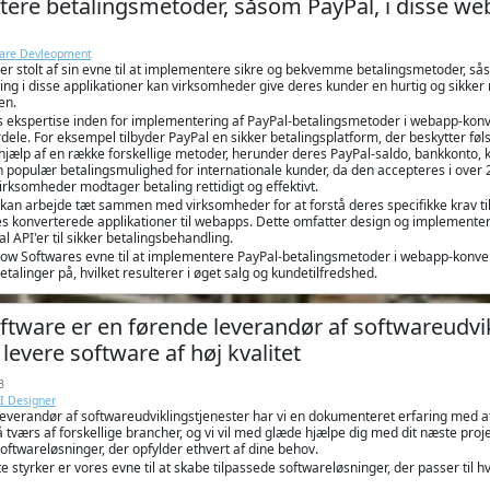
ere betalingsmetoder, såsom PayPal, i disse web
ware Devleopment
r stolt af sin evne til at implementere sikre og bekvemme betalingsmetoder, sås
ng i disse applikationer kan virksomheder give deres kunder en hurtig og sikker 
en.
 ekspertise inden for implementering af PayPal-betalingsmetoder i webapp-konver
dele. For eksempel tilbyder PayPal en sikker betalingsplatform, der beskytter f
 hjælp af en række forskellige metoder, herunder deres PayPal-saldo, bankkonto, k
 populær betalingsmulighed for internationale kunder, da den accepteres i over 
 virksomheder modtager betaling rettidigt og effektivt.
kan arbejde tæt sammen med virksomheder for at forstå deres specifikke krav til
es konverterede applikationer til webapps. Dette omfatter design og implementer
 API'er til sikker betalingsbehandling.
ntrow Softwares evne til at implementere PayPal-betalingsmetoder i webapp-konve
talinger på, hvilket resulterer i øget salg og kundetilfredshed.
ftware er en førende leverandør af softwareudvi
 levere software af høj kvalitet
3
I Designer
verandør af softwareudviklingstjenester har vi en dokumenteret erfaring med at l
 tværs af forskellige brancher, og vi vil med glæde hjælpe dig med dit næste pro
ftwareløsninger, der opfylder ethvert af dine behov.
te styrker er vores evne til at skabe tilpassede softwareløsninger, der passer til h