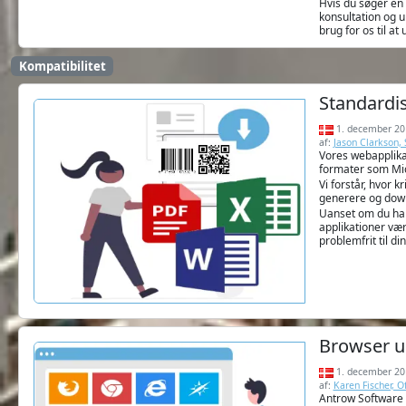
Hvis du søger en 
konsultation og 
brug for os til at
Kompatibilitet
Standardi
1. december 20
af:
Jason Clarkson,
Vores webapplikat
formater som Micr
Vi forstår, hvor 
generere og down
Uanset om du har 
applikationer vær
problemfrit til d
Browser u
1. december 20
af:
Karen Fischer, 
Antrow Software e