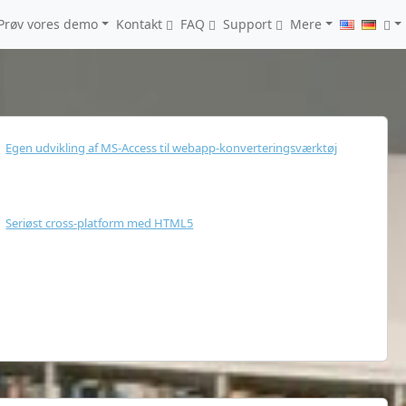
Prøv vores demo
Kontakt
FAQ
Support
Mere
Egen udvikling af MS-Access til webapp-konverteringsværktøj
 med en dokumenteret track record i at levere software af høj kvalitet
Seriøst cross-platform med HTML5