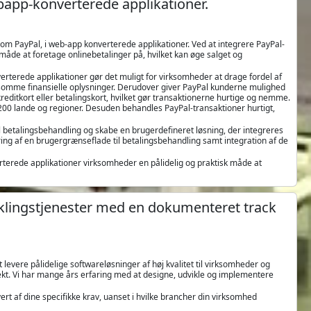
app-konverterede applikationer.
om PayPal, i web-app konverterede applikationer. Ved at integrere PayPal-
måde at foretage onlinebetalinger på, hvilket kan øge salget og
terede applikationer gør det muligt for virksomheder at drage fordel af
ølsomme finansielle oplysninger. Derudover giver PayPal kunderne mulighed
reditkort eller betalingskort, hvilket gør transaktionerne hurtige og nemme.
200 lande og regioner. Desuden behandles PayPal-transaktioner hurtigt,
 betalingsbehandling og skabe en brugerdefineret løsning, der integreres
ing af en brugergrænseflade til betalingsbehandling samt integration af de
rterede applikationer virksomheder en pålidelig og praktisk måde at
klingstjenester med en dokumenteret track
evere pålidelige softwareløsninger af høj kvalitet til virksomheder og
jekt. Vi har mange års erfaring med at designe, udvikle og implementere
vert af dine specifikke krav, uanset i hvilke brancher din virksomhed