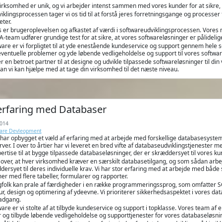
n virksomhed er unik, og vi arbejder intenst sammen med vores kunder for at sikre
iklingsprocessen tager vi os tid til at forstå jeres forretningsgange og processer f
eter.
er brugeroplevelsen og afkastet af værdi i softwareudviklingsprocessen. Vores mål 
-team udfører grundige test for at sikre, at vores softwareløsninger er pålidelige
re er vi forpligtet til at yde enestående kundeservice og support gennem hele s
ventuelle problemer og yde løbende vedligeholdelse og support til vores softwar
er en betroet partner til at designe og udvikle tilpassede softwareløsninger til di
an vi kan hjælpe med at tage din virksomhed til det næste niveau.
 erfaring med Databaser
014
ware Devleopment
har opbygget et væld af erfaring med at arbejde med forskellige databasesyst
ver. I over to årtier har vi leveret en bred vifte af databaseudviklingstjeneste
tise til at bygge tilpassede databaseløsninger, der er skræddersyet til vores kun
ar over, at hver virksomhed kræver en særskilt databasetilgang, og som sådan arb
ddersyet til deres individuelle krav. Vi har stor erfaring med at arbejde med både
er med flere tabeller, formularer og rapporter.
gfolk kan prale af færdigheder i en række programmeringssprog, som omfatter SQ
r, design og optimering af ydeevne. Vi prioriterer sikkerhedsaspektet i vores data
adgang.
re er vi stolte af at tilbyde kundeservice og support i topklasse. Vores team af ek
og tilbyde løbende vedligeholdelse og supporttjenester for vores databaseløsnin