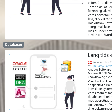
Vi forstår, at di
Som en del af udv
forretningsaktivit
Vores hovedfokus 
brugere. Vores QA
Hos Antrow Softwa
spørgsmål, løse e
Hvis du leder eft
at vide om, hvord
Databaser
Lang tids
24. november 2
af:
Jim Barry, Soft
Antrow Software 
Microsoft SQL Ser
knowhow og eksper
Vi er fuldt ud kl
er specifikt skræ
indviklede system
Vores team af fa
databasearkitektu
mod uberettiget 
Hos Antrow Softwa
dine bekymringer 