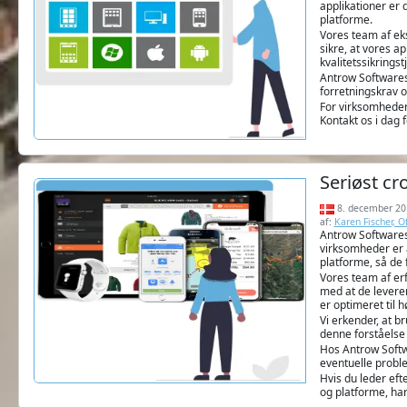
applikationer er 
platforme.
Vores team af ek
sikre, at vores a
kvalitetssikrings
Antrow Softwares 
forretningskrav o
For virksomheder,
Kontakt os i dag f
Seriøst c
8. december 20
af:
Karen Fischer, 
Antrow Softwares 
virksomheder er 
platforme, så de
Vores team af erf
med at de leverer
er optimeret til
Vi erkender, at 
denne forståelse
Hos Antrow Softwa
eventuelle proble
Hvis du leder eft
og platforme, ha