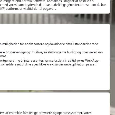
e længere end Antrow Software. Kontakt os i dag for at bestille en
eau med vores banebrydende databaseudviklingstjenester. Uanset om du har
t™-platform, er vi altid klar til opgaven.
som muligheden for at eksportere og downloade data i standardiserede
t være brugervenlige og intuitive, så slutbrugerne hurtigt og ubesværet kan
rmat.
portgenerering til interessenter, kan salgsdata i realtid vores Web App-
 skræddersyet til dine specifikke krav, så din webapplikation passer
tværs af en række forskellige browsere og operativsystemer. Vores