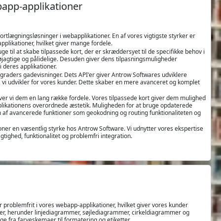
app-applikationer
rtlægningsløsninger i webapplikationer. En af vores vigtigste styrker er
plikationer, hvilket giver mange fordele.
til at skabe tilpassede kort, der er skræddersyet til de specifikke behov i
nøjagtige og pålidelige. Desuden giver dens tilpasningsmuligheder
 deres applikationer.
-graders gadevisninger. Dets API'er giver Antrow Softwares udviklere
er, vi udvikler for vores kunder. Dette skaber en mere avanceret og komplet
er vi dem en lang række fordele. Vores tilpassede kort giver dem mulighed
applikationens overordnede æstetik. Muligheden for at bruge opdaterede
nen af avancerede funktioner som geokodning og routing funktionaliteten og
ner en væsentlig styrke hos Antrow Software. Vi udnytter vores ekspertise
agtighed, funktionalitet og problemfri integration.
er problemfrit i vores webapp-applikationer, hvilket giver vores kunder
typer, herunder linjediagrammer, søjlediagrammer, cirkeldiagrammer og
e fra farveskemaer til formatering og etiketter.