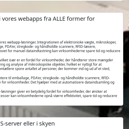
 i vores webapps fra ALLE former for
res webapp-løsninger. Integrationen af elektroniske vægte, mikroskoper,
llage, PDA'er, stregkode- og håndholdte scannere, RFID-læsere,
vet for manuel dataindtastning kan virksomhederne spare tid og reducere
vilket især er en fordel for virksomheder, der håndterer store mængder
 og analyse af mikroskopiske objekter, hvilket er nyttigt for at
tællere spore antallet af personer, der kommer ind og ud af et sted,
rintere til emballage, PDA'er, stregkode- og håndholdte scannere, RFID-
 for virksomheder. Det hjælper med at automatisere dataindsamling og
løsninger giver en betydelig fordel for virksomheder, der ønsker at
esser kan virksomhederne opnå større effektivitet, spare tid og reducere
-server eller i skyen