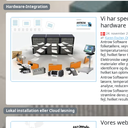
Hardware-Integration
Vi har spe
hardware
24. november 2
af:
Karen Fischer, 
Antrow Software 
folketællere, vej
temperatursensor
fejl, hvilket fører 
Elektroniske vægt
materialer eller 
identificere og d
hvilket kan optim
Antrow Softwares 
læsere, temperat
analyse, reducere
Antrow Softwares 
strømline deres 
fejl, hvilket resul
Lokal installation eller Cloud løsning
Vores weba