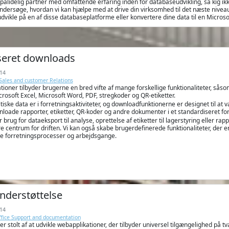
pålidelig partner med omfattende erfaring inden for databaseudvikling, så kig ikk
undersøge, hvordan vi kan hjælpe med at drive din virksomhed til det næste niv
 udvikle på en af disse databaseplatforme eller konvertere dine data til en Microsof
seret downloads
14
 Sales and customer Relations
ioner tilbyder brugerne en bred vifte af mange forskellige funktionaliteter, så
osoft Excel, Microsoft Word, PDF, stregkoder og QR-etiketter.
kritiske data er i forretningsaktiviteter, og downloadfunktionerne er designet til a
loade rapporter, etiketter, QR-koder og andre dokumenter i et standardiseret fo
brug for dataeksport til analyse, oprettelse af etiketter til lagerstyring eller rap
e centrum for driften. Vi kan også skabe brugerdefinerede funktionaliteter, der er
ine forretningsprocesser og arbejdsgange.
nderstøttelse
14
Office Support and documentation
r stolt af at udvikle webapplikationer, der tilbyder universel tilgængelighed på 