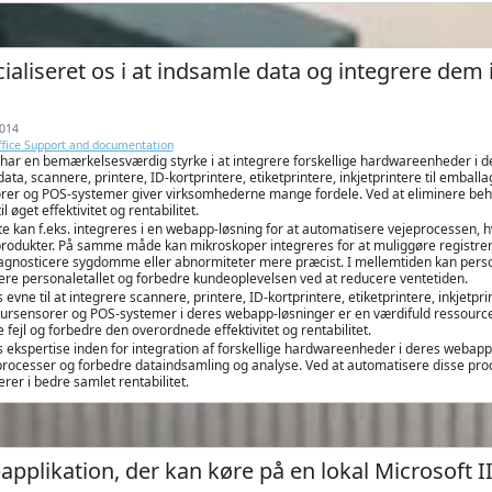
cialiseret os i at indsamle data og integrere dem
014
Office Support and documentation
har en bemærkelsesværdig styrke i at integrere forskellige hardwareenheder i de
rdata, scannere, printere, ID-kortprintere, etiketprintere, inkjetprintere til emba
er og POS-systemer giver virksomhederne mange fordele. Ved at eliminere beho
til øget effektivitet og rentabilitet.
e kan f.eks. integreres i en webapp-løsning for at automatisere vejeprocessen, h
produkter. På samme måde kan mikroskoper integreres for at muliggøre registrering
iagnosticere sygdomme eller abnormiteter mere præcist. I mellemtiden kan person
ere personaletallet og forbedre kundeoplevelsen ved at reducere ventetiden.
evne til at integrere scannere, printere, ID-kortprintere, etiketprintere, inkjetp
ursensorer og POS-systemer i deres webapp-løsninger er en værdifuld ressource
 fejl og forbedre den overordnede effektivitet og rentabilitet.
ekspertise inden for integration af forskellige hardwareenheder i deres webapp-
processer og forbedre dataindsamling og analyse. Ved at automatisere disse proc
terer i bedre samlet rentabilitet.
pplikation, der kan køre på en lokal Microsoft IIS