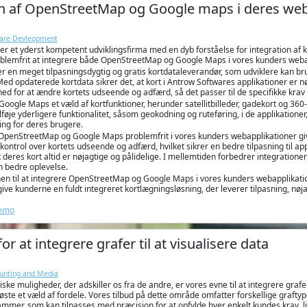
on af OpenStreetMap og Google maps i deres web
ware Devleopment
r et yderst kompetent udviklingsfirma med en dyb forståelse for integration af ko
oblemfrit at integrere både OpenStreetMap og Google Maps i vores kunders webap
en meget tilpasningsdygtig og gratis kortdataleverandør, som udviklere kan bruge 
Med opdaterede kortdata sikrer det, at kort i Antrow Softwares applikationer er 
ed for at ændre kortets udseende og adfærd, så det passer til de specifikke krav i
oogle Maps et væld af kortfunktioner, herunder satellitbilleder, gadekort og 360
ilføje yderligere funktionalitet, såsom geokodning og ruteføring, i de applikation
ing for deres brugere.
 OpenStreetMap og Google Maps problemfrit i vores kunders webapplikationer giv
kontrol over kortets udseende og adfærd, hvilket sikrer en bedre tilpasning til 
at deres kort altid er nøjagtige og pålidelige. I mellemtiden forbedrer integratio
n bedre oplevelse.
nen til at integrere OpenStreetMap og Google Maps i vores kunders webapplikatio
 give kunderne en fuldt integreret kortlægningsløsning, der leverer tilpasning, nøj
Demo
r at integrere grafer til at visualisere data
ounting and Media
iske muligheder, der adskiller os fra de andre, er vores evne til at integrere graf
øste et væld af fordele. Vores tilbud på dette område omfatter forskellige graf
mer, som kan tilpasses med præcision for at opfylde hver enkelt kundes krav, lig