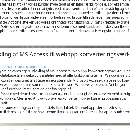
afernes kraft kan vores kunder nyde godt af en lang række fordele. For eksempel k
rs ville være udfordrende at tyde. Ved at præsentere data på en forståelig og k
 mere visuelt stimulerende end traditionelle datatabeller, hvilket gør dem til 
 Følgelig kan brugeroplevelsen forbedres, og brugertilfredsheden kan øges som f
af de vigtigste styrker ved vores grafintegrationsløsning. Vi kan skræddersy graf
t. Dette sikrer, at graferne er i overensstemmelse med kundens unikke visuelle s
ikationer, hvilket resulterer i en fuldt integreret datavisualiseringsløsning, de
ling af MS-Access til webapp-konverteringsværk
Office Support and documentation
tyrke er vores egen udvikling af MS-Access til Web App-konverteringsværktøj. Det
database til en webapp, samtidig med at alle funktionaliteterne i Windows-versi
tøjet er designet til at tage en eksisterende Microsoft Access-database og konve
 en web-app, der har samme funktionalitet som Windows-versionen. Det betyder, a
ller funktionaliteter, som de er afhængige af.
e fordele ved dette konverteringsværktøj er dets hastighed. Processen med at mi
kompleks. Men med Antrow Softwares konverteringsværktøj er processen strømlinet
nettet.
ed konverteringsværktøjet er dets fleksibilitet. Den webapp, der oprettes, kan til
til deres specifikke behov. Denne tilpasning kan omfatte alt fra appens udseende 