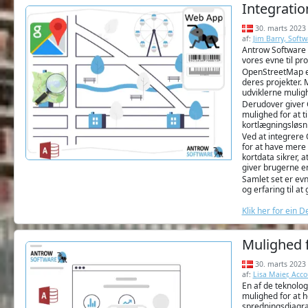
Integrati
30. marts 2023
af:
Jim Barry, Soft
Antrow Software e
vores evne til pr
OpenStreetMap er 
deres projekter. 
udviklerne muligh
Derudover giver G
mulighed for at t
kortlægningsløsn
Ved at integrere
for at have mere 
kortdata sikrer, 
giver brugerne e
Samlet set er ev
og erfaring til at
Klik her for ein 
Mulighed fo
30. marts 2023
af:
Lisa Maier, Acc
En af de teknolog
mulighed for at h
spredningsdiagram