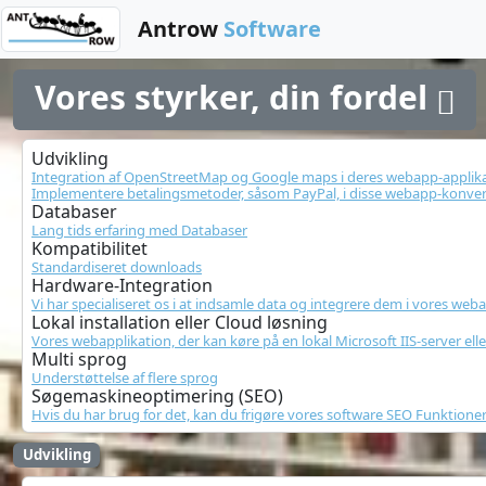
Antrow
Software
Vores styrker, din fordel 
Udvikling
Integration af OpenStreetMap og Google maps i deres webapp-applik
Implementere betalingsmetoder, såsom PayPal, i disse webapp-konvert
Databaser
Lang tids erfaring med Databaser
Kompatibilitet
Standardiseret downloads
Hardware-Integration
Vi har specialiseret os i at indsamle data og integrere dem i vores we
Lokal installation eller Cloud løsning
Vores webapplikation, der kan køre på en lokal Microsoft IIS-server elle
Multi sprog
Understøttelse af flere sprog
Søgemaskineoptimering (SEO)
Hvis du har brug for det, kan du frigøre vores software SEO Funktione
Udvikling