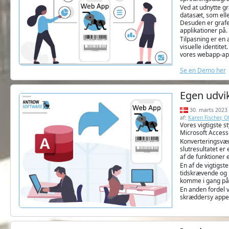
Ved at udnytte gr
datasæt, som elle
Desuden er grafer
applikationer på.
Tilpasning er en 
visuelle identite
vores webapp-appl
Se en Demo her
Egen udvik
30. marts 2023
af:
Karen Fischer, 
Vores vigtigste s
Microsoft Access-
Konverteringsværk
slutresultatet er
af de funktioner e
En af de vigtigst
tidskrævende og 
komme i gang på 
En anden fordel v
skræddersy appen 