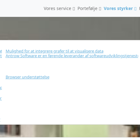
Vores service
Portefølje
Vores styrker
ationer
Mulighed for at integrere grafer til at visualisere data
erede applikationer.
Antrow Software er en førende leverandør af softwareudviklingstjenester
Browser understøttelse
bapps fra ALLE former for hardware
r i skyen
r