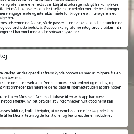
an grafer være et effektivt værktøj til at uddrage indsigt fra komplekse
ortfattet måde kan vores kunder træffe mere velinformerede beslutninger.
en mere engagerende og interaktiv måde for brugerne at interagere med
ølge heraf.
ernes udseende og følelse, så de passer til den enkelte kundes branding og
til og overordnede budskab. Desuden kan graferne integreres problemfrit i
r fungerer i harmoni med andre softwaresystemer.
tøj
te værktøj er designet til at fremskynde processen med at migrere fra en
onen bevares.
rtere den til en web-app. Denne proces er strømlinet og effektiv, og
t virksomheder kan migrere deres data til internettet uden at ofre nogen
grere fra en Microsoft Access-database til en web-app kan være
 og effektiv, hvilket betyder, at virksomheder hurtigt og nemt kan
passes fuldt ud, hvilket betyder, at virksomhederne efterfølgende kan
til funktionaliteten og de funktioner og features, der er inkluderet.