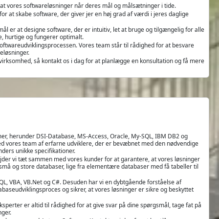
, at vores softwareløsninger når deres mål og målsætninger i tide.
or at skabe software, der giver jer en høj grad af værdi i jeres daglige
er at designe software, der er intuitiv, let at bruge og tilgængelig for alle
, hurtige og fungerer optimalt.
oftwareudviklingsprocessen. Vores team står til rådighed for at besvare
eløsninger.
n virksomhed, så kontakt os i dag for at planlægge en konsultation og få mere
emer, herunder DSI-Database, MS-Access, Oracle, My-SQL, IBM DB2 og
r med vores team af erfarne udviklere, der er bevæbnet med den nødvendige
ders unikke specifikationer.
ejder vi tæt sammen med vores kunder for at garantere, at vores løsninger
 små og store databaser, lige fra elementære databaser med få tabeller til
L, VBA, VB.Net og C#. Desuden har vi en dybtgående forståelse af
baseudviklingsproces og sikrer, at vores løsninger er sikre og beskyttet
sperter er altid til rådighed for at give svar på dine spørgsmål, tage fat på
ger.