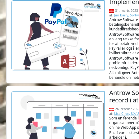
Implement
31. marts 2023
af:
Jim Barry, Soft
Antrow Software e
betalingsbehandli
kundetilfredshed
Antrow Softwares
en lang række for
for at betale ved
PayPal er også en
hvilket sikrer, at
Antrow Software 
problemfrit i der
nødvendige PayPal
Alt i alt giver A
behandle onlinebe
Antrow So
record i at
26. februar 202
af:
Lisa Chen, UX/U
Som en førende le
organisationer på
online Web App so
En af vores størs
arbejder i.