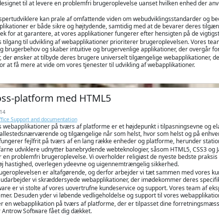
designet til at levere en problemfri brugeroplevelse uanset hvilken enhed der anvend
spertudviklere kan prale af omfattende viden om webudviklingsstandarder og bed
pplikationer er både sikre og højtydende, samtidig med at de bevarer deres tilgæ
tjek for at garantere, at vores applikationer fungerer efter hensigten på de vigti
tilgang til udvikling af webapplikationer prioriterer brugeroplevelsen. Vores t
g brugerbehov og skaber intuitive og brugervenlige applikationer, der overgår fo
 der ønsker at tilbyde deres brugere universelt tilgængelige webapplikationer, 
or at få mere at vide om vores tjenester til udvikling af webapplikationer.
ross-platform med HTML5
14
Office Support and documentation
webapplikationer på tværs af platforme er et højdepunkt i tilpasningsevne og elas
allestedsnærværende og tilgængelige når som helst, hvor som helst og på enhver 
 fungerer fejlfrit på tværs af en lang række enheder og platforme, herunder sta
arne udviklere udnytter banebrydende webteknologier, såsom HTML5, CSS3 og JavaS
 en problemfri brugeroplevelse. Vi overholder religiøst de nyeste bedste praksis f
 høj hastighed, overlegen ydeevne og uigennemtrængelig sikkerhed.
brugeroplevelsen er altafgørende, og derfor arbejder vi tæt sammen med vores ku
 udarbejder vi skræddersyede webapplikationer, der imødekommer deres specifik
re er vi stolte af vores uovertrufne kundeservice og support. Vores team af eksper
mer. Desuden yder vi løbende vedligeholdelse og support til vores webapplikationer
er en webapplikation på tværs af platforme, der er tilpasset dine forretningsmæs
r Antrow Software fået dig dækket.