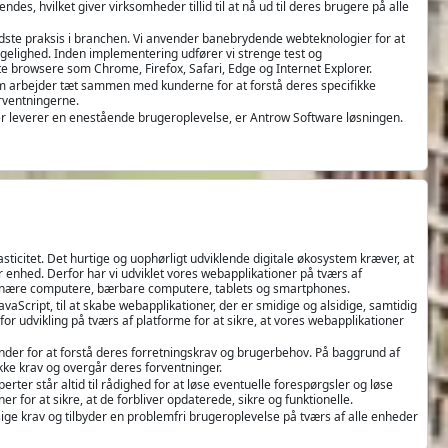
es, hvilket giver virksomheder tillid til at nå ud til deres brugere på alle
ste praksis i branchen. Vi anvender banebrydende webteknologier for at
ngelighed. Inden implementering udfører vi strenge test og
gste browsere som Chrome, Firefox, Safari, Edge og Internet Explorer.
eam arbejder tæt sammen med kunderne for at forstå deres specifikke
rventningerne.
der leverer en enestående brugeroplevelse, er Antrow Software løsningen.
ticitet. Det hurtige og uophørligt udviklende digitale økosystem kræver, at
enhed. Derfor har vi udviklet vores webapplikationer på tværs af
tionære computere, bærbare computere, tablets og smartphones.
cript, til at skabe webapplikationer, der er smidige og alsidige, samtidig
or udvikling på tværs af platforme for at sikre, at vores webapplikationer
nder for at forstå deres forretningskrav og brugerbehov. På baggrund af
ke krav og overgår deres forventninger.
ter står altid til rådighed for at løse eventuelle forespørgsler og løse
 for at sikre, at de forbliver opdaterede, sikre og funktionelle.
sige krav og tilbyder en problemfri brugeroplevelse på tværs af alle enheder