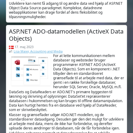
Udviklere kan nemt få adgang til og ændre data ved hjælp af ASP.NET
Object Data Source-paradigmet. Komplekse, datadrevne
webapplikationer kan drage fordel af dens fleksibilitet og
tilpasningsmuligheder.
ASP.NET ADO-datamodellen (ActiveX Data
Objects)
17. maj 2023
af:
Lisa Maier, Accounting and Media
For at lette kommunikationen mellem
databaser og websteder bruger
programmører ASP.NET ADO (ActiveX
Data Objects). Som en komponent i .NET
tilbyder den en standardiseret
grænseflade til at arbejde med data, der er
gemt i en række forskellige databaser,
herunder SQL Server, Oracle, MySQL m.fl.
DataSets og DataReaders er ADO.NET's primære byggesten til
læsning og skrivning af oplysninger. DataSet'et repræsenterer
databasen i hukommelsen og kan bruges til offline datamanipulation.
Data kan hurtigt hentes fra en database ved hjælp af DataReader,
som er skrivebeskyttet.
Klasser og grænseflader udgør ADO.NET-modellen, og de
standardiserer dataadgang. Desuden gør den det muligt for udviklere
at arbejde med data, mens de ikke har forbindelse, og derefter
uploade deres ændringer til databasen, når de får forbindelse igen.