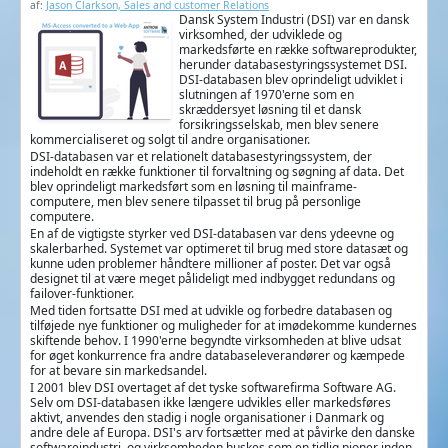
af:
Jason Clarkson, Sales and customer Relations
Dansk System Industri (DSI) var en dansk
virksomhed, der udviklede og
markedsførte en række softwareprodukter,
herunder databasestyringssystemet DSI.
DSI-databasen blev oprindeligt udviklet i
slutningen af 1970'erne som en
skræddersyet løsning til et dansk
forsikringsselskab, men blev senere
kommercialiseret og solgt til andre organisationer.
DSI-databasen var et relationelt databasestyringssystem, der
indeholdt en række funktioner til forvaltning og søgning af data. Det
blev oprindeligt markedsført som en løsning til mainframe-
computere, men blev senere tilpasset til brug på personlige
computere.
En af de vigtigste styrker ved DSI-databasen var dens ydeevne og
skalerbarhed. Systemet var optimeret til brug med store datasæt og
kunne uden problemer håndtere millioner af poster. Det var også
designet til at være meget pålideligt med indbygget redundans og
failover-funktioner.
Med tiden fortsatte DSI med at udvikle og forbedre databasen og
tilføjede nye funktioner og muligheder for at imødekomme kundernes
skiftende behov. I 1990'erne begyndte virksomheden at blive udsat
for øget konkurrence fra andre databaseleverandører og kæmpede
for at bevare sin markedsandel.
I 2001 blev DSI overtaget af det tyske softwarefirma Software AG.
Selv om DSI-databasen ikke længere udvikles eller markedsføres
aktivt, anvendes den stadig i nogle organisationer i Danmark og
andre dele af Europa. DSI's arv fortsætter med at påvirke den danske
softwareindustri, og virksomheden huskes som en tidlig pioner inden