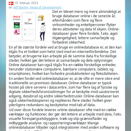
19. februar 2023
af:
Jeff Barley, Head of Development
Det er blevet mere og mere almindeligt at
bruge databaser online i de seneste år,
efterhånden som flere og flere
virksomheder og enkeltpersoner flytter
deres aktiviteter og data til skyen. Online-
databaser giver flere fordele, f.eks. øget
tilgængelighed, lettere samarbejde og
forbedret sikkerhed.
En af de største fordele ved at bruge en onlinedatabase er, at den kan
tilgås fra et hvilket som helst sted med en internetforbindelse. Det
betyder, at brugerne kan arbejde på de samme data fra forskellige
steder, hvilket gør det lettere at samarbejde og dele oplysninger.
Online databaser kan også tilgås fra en række forskellige enheder,
herunder stationære computere, bærbare computere, tablets og
smartphones, hvilket kan forbedre produktiviteten og fleksibiliteten.
En anden fordel ved onlinedatabaser er, at de ofte er mere sikre end
traditionelle on-premises databaser. Online-databaser er typisk
hostet på sikre servere i datacentre, som har flere lag af fysiske og
digitale sikkerhedsforanstaltninger for at beskytte mod uautoriseret
adgang, databrud og andre sikkerhedstrusler. Online-databaser kan
også sikkerhedskopieres og replikeres flere steder, hvilket giver
yderligere redundans og beskyttelse mod tab af data.
Ud over disse fordele leveres online-databaser ofte med en række
værktøjer og funktioner, der gør det lettere at arbejde med data, f.eks.
visuelle forespørgselsbyggere, træk-og-slip-grænseflader og
indbyggede analyse- og rapporteringsværktøjer. Mange
onlinedatabaser tilbyder også integrationer med anden software og