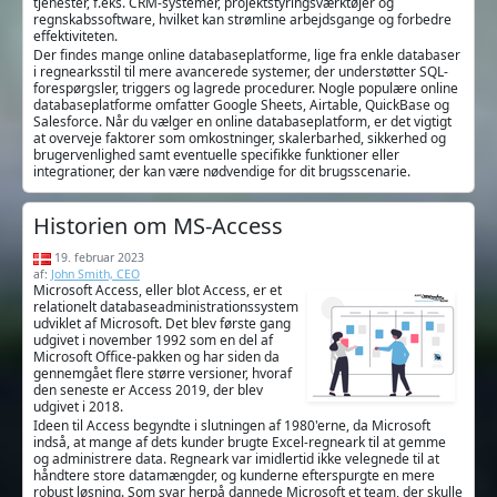
tjenester, f.eks. CRM-systemer, projektstyringsværktøjer og
regnskabssoftware, hvilket kan strømline arbejdsgange og forbedre
effektiviteten.
Der findes mange online databaseplatforme, lige fra enkle databaser
i regnearksstil til mere avancerede systemer, der understøtter SQL-
forespørgsler, triggers og lagrede procedurer. Nogle populære online
databaseplatforme omfatter Google Sheets, Airtable, QuickBase og
Salesforce. Når du vælger en online databaseplatform, er det vigtigt
at overveje faktorer som omkostninger, skalerbarhed, sikkerhed og
brugervenlighed samt eventuelle specifikke funktioner eller
integrationer, der kan være nødvendige for dit brugsscenarie.
Historien om MS-Access
19. februar 2023
af:
John Smith, CEO
Microsoft Access, eller blot Access, er et
relationelt databaseadministrationssystem
udviklet af Microsoft. Det blev første gang
udgivet i november 1992 som en del af
Microsoft Office-pakken og har siden da
gennemgået flere større versioner, hvoraf
den seneste er Access 2019, der blev
udgivet i 2018.
Ideen til Access begyndte i slutningen af 1980'erne, da Microsoft
indså, at mange af dets kunder brugte Excel-regneark til at gemme
og administrere data. Regneark var imidlertid ikke velegnede til at
håndtere store datamængder, og kunderne efterspurgte en mere
robust løsning. Som svar herpå dannede Microsoft et team, der skulle