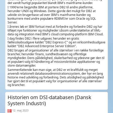
det vandt hurtigt popularitet blandt IBM's mainframe-kunder.
I 1990'erne begyndte IBM at portere DB2 til andre platforme,
herunder UNIX og Windows. Dette gjorde det muligt for DB2 at
udvide sin brugerbase ud over IBM's mainframe-kunder og
konkurrere med andre populære RDBMS'er som Oracle og SQL
Server.
I årenes løb er IBM fortsat med at forbedre og forbedre DB2 og har
tilføjet nye funktioner og muligheder såsom understøttelse af XML-
data og integration med IBM's cloud computing-platform IBM Cloud.
I dag findes DB2 i flere udgaver, herunder en gratis
fællesskabsudgave kaldet "DB2 Express-C" og en virksomhedsudgave
kaldet "DB2 Advanced Enterprise Server Edition".
DB2 bruges af organisationer af alle størrelser i en række forskellige
brancher, herunder finans, sundhedsvæsen og offentlige
myndigheder. Dens pålidelighed, skalerbarhed og ydeevne gør den til
et populært valg til håndtering af missionskritiske applikationer og
store datamængder.
Sammenfattende kan man sige, at DB2 er et kraftfuldt og meget
anvendt relationelt databaseadministrationssystem, der har en lang
historie med udvikling og forbedring. Dets alsidighed og pålidelighed
har gjort det til et populært valg for organisationer af alle størrelser
og brancher.
Historien om DSI-databasen (Dansk
System Industri)
12. maj 2023