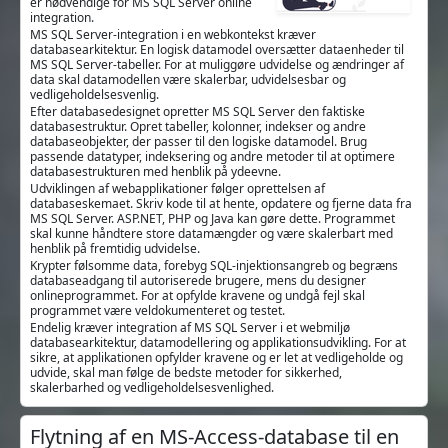
er nødvendige for MS SQL Server online
integration.
MS SQL Server-integration i en webkontekst kræver
databasearkitektur. En logisk datamodel oversætter dataenheder til
MS SQL Server-tabeller. For at muliggøre udvidelse og ændringer af
data skal datamodellen være skalerbar, udvidelsesbar og
vedligeholdelsesvenlig.
Efter databasedesignet opretter MS SQL Server den faktiske
databasestruktur. Opret tabeller, kolonner, indekser og andre
databaseobjekter, der passer til den logiske datamodel. Brug
passende datatyper, indeksering og andre metoder til at optimere
databasestrukturen med henblik på ydeevne.
Udviklingen af webapplikationer følger oprettelsen af
databaseskemaet. Skriv kode til at hente, opdatere og fjerne data fra
MS SQL Server. ASP.NET, PHP og Java kan gøre dette. Programmet
skal kunne håndtere store datamængder og være skalerbart med
henblik på fremtidig udvidelse.
Krypter følsomme data, forebyg SQL-injektionsangreb og begræns
databaseadgang til autoriserede brugere, mens du designer
onlineprogrammet. For at opfylde kravene og undgå fejl skal
programmet være veldokumenteret og testet.
Endelig kræver integration af MS SQL Server i et webmiljø
databasearkitektur, datamodellering og applikationsudvikling. For at
sikre, at applikationen opfylder kravene og er let at vedligeholde og
udvide, skal man følge de bedste metoder for sikkerhed,
skalerbarhed og vedligeholdelsesvenlighed.
Flytning af en MS-Access-database til en