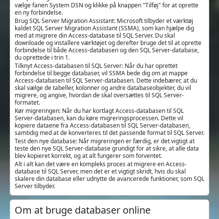
vælge fanen System DSN og klikke på knappen "Tilføj" for at oprette
en ny forbindelse.
Brug SQL Server Migration Assistant: Microsoft tilbyder et værktøj
kaldet SQL Server Migration Assistant (SSMA), som kan hjælpe dig
med at migrere din Access-database til SQL Server. Du skal
downloade og installere værktøjet og derefter bruge det til at oprette
forbindelse til både Access-databasen og den SQL Server-database,
du oprettede i trin 1.
Tilknyt Access-databasen til SQL Server: Når du har oprettet
forbindelse til begge databaser, vil SSMA bede dig om at mappe
Access-databasen til SQL Server-databasen. Dette indebærer, at du
skal vælge de tabeller, kolonner og andre databaseobjekter, du vil
migrere, og angive, hvordan de skal oversættes til SQL Server-
formatet.
Kør migreringen: Når du har kortlagt Access-databasen til SQL
Server-databasen, kan du køre migreringsprocessen. Dette vil
kopiere dataene fra Access-databasen til SQL Server-databasen,
samtidig med at de konverteres til det passende format til SQL Server.
Test den nye database: Når migreringen er færdig, er det vigtigt at
teste den nye SQL Server-database grundigt for at sikre, at alle data
blev kopieret korrekt, og at alt fungerer som forventet.
Alt i alt kan det være en kompleks proces at migrere en Access-
database til SQL Server, men det er et vigtigt skridt, hvis du skal
skalere din database eller udnytte de avancerede funktioner, som SQL
Server tilbyder.
Om at bruge databaser online