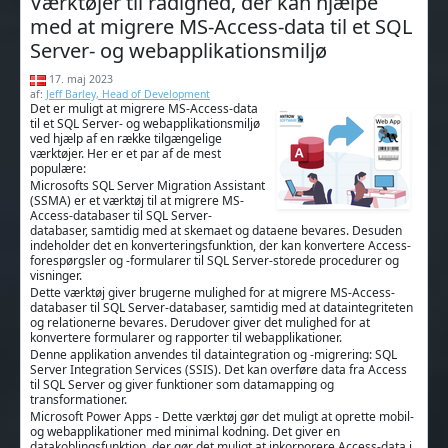
Værktøjer til rådighed, der kan hjælpe
med at migrere MS-Access-data til et SQL
Server- og webapplikationsmiljø
17. maj 2023
af:
Jeff Barley, Head of Development
Det er muligt at migrere MS-Access-data
til et SQL Server- og webapplikationsmiljø
ved hjælp af en række tilgængelige
værktøjer. Her er et par af de mest
populære:
Microsofts SQL Server Migration Assistant
(SSMA) er et værktøj til at migrere MS-
Access-databaser til SQL Server-
databaser, samtidig med at skemaet og dataene bevares. Desuden
indeholder det en konverteringsfunktion, der kan konvertere Access-
forespørgsler og -formularer til SQL Server-storede procedurer og
visninger.
Dette værktøj giver brugerne mulighed for at migrere MS-Access-
databaser til SQL Server-databaser, samtidig med at dataintegriteten
og relationerne bevares. Derudover giver det mulighed for at
konvertere formularer og rapporter til webapplikationer.
Denne applikation anvendes til dataintegration og -migrering: SQL
Server Integration Services (SSIS). Det kan overføre data fra Access
til SQL Server og giver funktioner som datamapping og
transformationer.
Microsoft Power Apps - Dette værktøj gør det muligt at oprette mobil-
og webapplikationer med minimal kodning. Det giver en
datakoblingsfunktion, der gør det muligt at inkorporere Access-data i