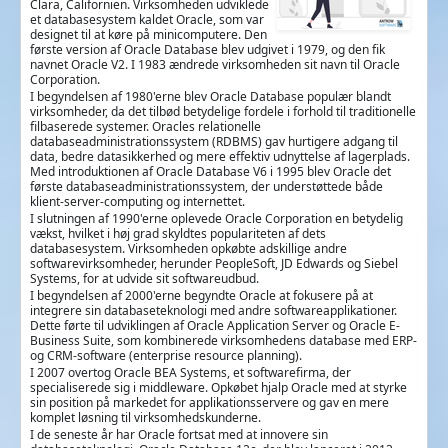
Clara, Californien. Virksomheden udviklede
et databasesystem kaldet Oracle, som var
designet til at køre på minicomputere. Den
første version af Oracle Database blev udgivet i 1979, og den fik
navnet Oracle V2. I 1983 ændrede virksomheden sit navn til Oracle
Corporation.
I begyndelsen af 1980'erne blev Oracle Database populær blandt
virksomheder, da det tilbød betydelige fordele i forhold til traditionelle
filbaserede systemer. Oracles relationelle
databaseadministrationssystem (RDBMS) gav hurtigere adgang til
data, bedre datasikkerhed og mere effektiv udnyttelse af lagerplads.
Med introduktionen af Oracle Database V6 i 1995 blev Oracle det
første databaseadministrationssystem, der understøttede både
klient-server-computing og internettet.
I slutningen af 1990'erne oplevede Oracle Corporation en betydelig
vækst, hvilket i høj grad skyldtes populariteten af dets
databasesystem. Virksomheden opkøbte adskillige andre
softwarevirksomheder, herunder PeopleSoft, JD Edwards og Siebel
Systems, for at udvide sit softwareudbud.
I begyndelsen af 2000'erne begyndte Oracle at fokusere på at
integrere sin databaseteknologi med andre softwareapplikationer.
Dette førte til udviklingen af Oracle Application Server og Oracle E-
Business Suite, som kombinerede virksomhedens database med ERP-
og CRM-software (enterprise resource planning).
I 2007 overtog Oracle BEA Systems, et softwarefirma, der
specialiserede sig i middleware. Opkøbet hjalp Oracle med at styrke
sin position på markedet for applikationsservere og gav en mere
komplet løsning til virksomhedskunderne.
I de seneste år har Oracle fortsat med at innovere sin