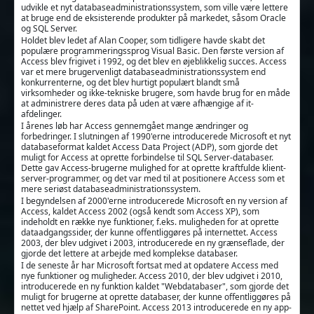
udvikle et nyt databaseadministrationssystem, som ville være lettere
at bruge end de eksisterende produkter på markedet, såsom Oracle
og SQL Server.
Holdet blev ledet af Alan Cooper, som tidligere havde skabt det
populære programmeringssprog Visual Basic. Den første version af
Access blev frigivet i 1992, og det blev en øjeblikkelig succes. Access
var et mere brugervenligt databaseadministrationssystem end
konkurrenterne, og det blev hurtigt populært blandt små
virksomheder og ikke-tekniske brugere, som havde brug for en måde
at administrere deres data på uden at være afhængige af it-
afdelinger.
I årenes løb har Access gennemgået mange ændringer og
forbedringer. I slutningen af 1990'erne introducerede Microsoft et nyt
databaseformat kaldet Access Data Project (ADP), som gjorde det
muligt for Access at oprette forbindelse til SQL Server-databaser.
Dette gav Access-brugerne mulighed for at oprette kraftfulde klient-
server-programmer, og det var med til at positionere Access som et
mere seriøst databaseadministrationssystem.
I begyndelsen af 2000'erne introducerede Microsoft en ny version af
Access, kaldet Access 2002 (også kendt som Access XP), som
indeholdt en række nye funktioner, f.eks. muligheden for at oprette
dataadgangssider, der kunne offentliggøres på internettet. Access
2003, der blev udgivet i 2003, introducerede en ny grænseflade, der
gjorde det lettere at arbejde med komplekse databaser.
I de seneste år har Microsoft fortsat med at opdatere Access med
nye funktioner og muligheder. Access 2010, der blev udgivet i 2010,
introducerede en ny funktion kaldet "Webdatabaser", som gjorde det
muligt for brugerne at oprette databaser, der kunne offentliggøres på
nettet ved hjælp af SharePoint. Access 2013 introducerede en ny app-