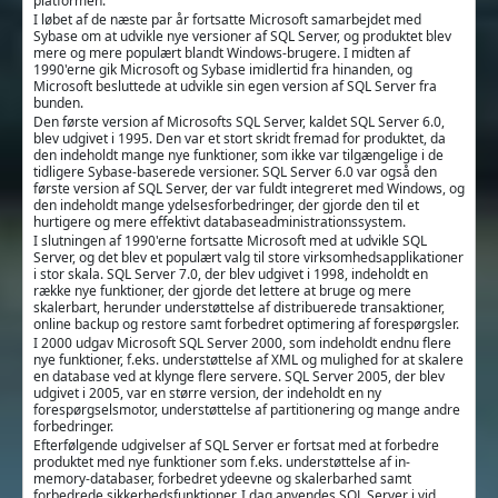
platformen.
I løbet af de næste par år fortsatte Microsoft samarbejdet med
Sybase om at udvikle nye versioner af SQL Server, og produktet blev
mere og mere populært blandt Windows-brugere. I midten af
1990'erne gik Microsoft og Sybase imidlertid fra hinanden, og
Microsoft besluttede at udvikle sin egen version af SQL Server fra
bunden.
Den første version af Microsofts SQL Server, kaldet SQL Server 6.0,
blev udgivet i 1995. Den var et stort skridt fremad for produktet, da
den indeholdt mange nye funktioner, som ikke var tilgængelige i de
tidligere Sybase-baserede versioner. SQL Server 6.0 var også den
første version af SQL Server, der var fuldt integreret med Windows, og
den indeholdt mange ydelsesforbedringer, der gjorde den til et
hurtigere og mere effektivt databaseadministrationssystem.
I slutningen af 1990'erne fortsatte Microsoft med at udvikle SQL
Server, og det blev et populært valg til store virksomhedsapplikationer
i stor skala. SQL Server 7.0, der blev udgivet i 1998, indeholdt en
række nye funktioner, der gjorde det lettere at bruge og mere
skalerbart, herunder understøttelse af distribuerede transaktioner,
online backup og restore samt forbedret optimering af forespørgsler.
I 2000 udgav Microsoft SQL Server 2000, som indeholdt endnu flere
nye funktioner, f.eks. understøttelse af XML og mulighed for at skalere
en database ved at klynge flere servere. SQL Server 2005, der blev
udgivet i 2005, var en større version, der indeholdt en ny
forespørgselsmotor, understøttelse af partitionering og mange andre
forbedringer.
Efterfølgende udgivelser af SQL Server er fortsat med at forbedre
produktet med nye funktioner som f.eks. understøttelse af in-
memory-databaser, forbedret ydeevne og skalerbarhed samt
forbedrede sikkerhedsfunktioner. I dag anvendes SQL Server i vid