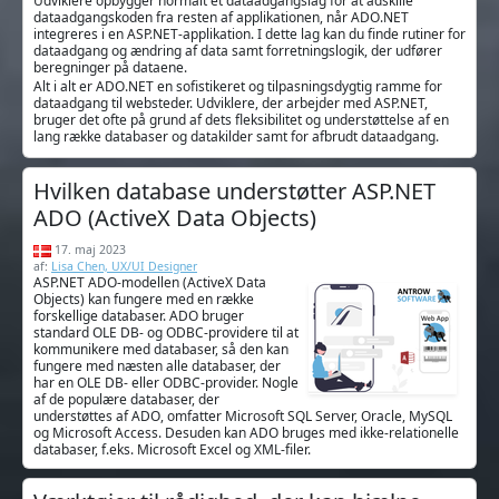
Udviklere opbygger normalt et dataadgangslag for at adskille
dataadgangskoden fra resten af applikationen, når ADO.NET
integreres i en ASP.NET-applikation. I dette lag kan du finde rutiner for
dataadgang og ændring af data samt forretningslogik, der udfører
beregninger på dataene.
Alt i alt er ADO.NET en sofistikeret og tilpasningsdygtig ramme for
dataadgang til websteder. Udviklere, der arbejder med ASP.NET,
bruger det ofte på grund af dets fleksibilitet og understøttelse af en
lang række databaser og datakilder samt for afbrudt dataadgang.
Hvilken database understøtter ASP.NET
ADO (ActiveX Data Objects)
17. maj 2023
af:
Lisa Chen, UX/UI Designer
ASP.NET ADO-modellen (ActiveX Data
Objects) kan fungere med en række
forskellige databaser. ADO bruger
standard OLE DB- og ODBC-providere til at
kommunikere med databaser, så den kan
fungere med næsten alle databaser, der
har en OLE DB- eller ODBC-provider. Nogle
af de populære databaser, der
understøttes af ADO, omfatter Microsoft SQL Server, Oracle, MySQL
og Microsoft Access. Desuden kan ADO bruges med ikke-relationelle
databaser, f.eks. Microsoft Excel og XML-filer.