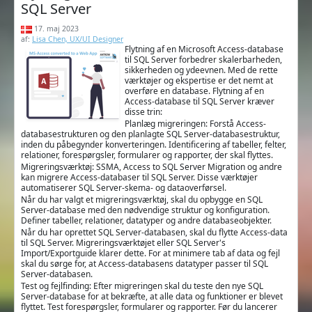
SQL Server
17. maj 2023
af:
Lisa Chen, UX/UI Designer
Flytning af en Microsoft Access-database
til SQL Server forbedrer skalerbarheden,
sikkerheden og ydeevnen. Med de rette
værktøjer og ekspertise er det nemt at
overføre en database. Flytning af en
Access-database til SQL Server kræver
disse trin:
Planlæg migreringen: Forstå Access-
databasestrukturen og den planlagte SQL Server-databasestruktur,
inden du påbegynder konverteringen. Identificering af tabeller, felter,
relationer, forespørgsler, formularer og rapporter, der skal flyttes.
Migreringsværktøj: SSMA, Access to SQL Server Migration og andre
kan migrere Access-databaser til SQL Server. Disse værktøjer
automatiserer SQL Server-skema- og dataoverførsel.
Når du har valgt et migreringsværktøj, skal du opbygge en SQL
Server-database med den nødvendige struktur og konfiguration.
Definer tabeller, relationer, datatyper og andre databaseobjekter.
Når du har oprettet SQL Server-databasen, skal du flytte Access-data
til SQL Server. Migreringsværktøjet eller SQL Server's
Import/Exportguide klarer dette. For at minimere tab af data og fejl
skal du sørge for, at Access-databasens datatyper passer til SQL
Server-databasen.
Test og fejlfinding: Efter migreringen skal du teste den nye SQL
Server-database for at bekræfte, at alle data og funktioner er blevet
flyttet. Test forespørgsler, formularer og rapporter. Før du lancerer