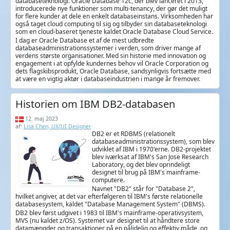
databaseteknologi. Oracle Database 12c, der blev lanceret i 2013,
introducerede nye funktioner som multi-tenancy, der gør det muligt
for flere kunder at dele en enkelt databaseinstans. Virksomheden har
også taget cloud computing til sig og tilbyder sin databaseteknologi
som en cloud-baseret tjeneste kaldet Oracle Database Cloud Service.
I dag er Oracle Database et af de mest udbredte
databaseadministrationssystemer i verden, som driver mange af
verdens største organisationer. Med sin historie med innovation og
engagement i at opfylde kundernes behov vil Oracle Corporation og
dets flagskibsprodukt, Oracle Database, sandsynligvis fortsætte med
at være en vigtig aktør i databaseindustrien i mange år fremover.
Historien om IBM DB2-databasen
12. maj 2023
af:
Lisa Chen, UX/UI Designer
DB2 er et RDBMS (relationelt
databaseadministrationssystem), som blev
udviklet af IBM i 1970'erne. DB2-projektet
blev iværksat af IBM's San Jose Research
Laboratory, og det blev oprindeligt
designet til brug på IBM's mainframe-
computere.
Navnet "DB2" står for "Database 2",
hvilket angiver, at det var efterfølgeren til IBM's første relationelle
databasesystem, kaldet "Database Management System" (DBMS).
DB2 blev først udgivet i 1983 til IBM's mainframe-operativsystem,
MVS (nu kaldet z/OS). Systemet var designet til at håndtere store
datamængder og transaktioner på en pålidelig og effektiv måde, og