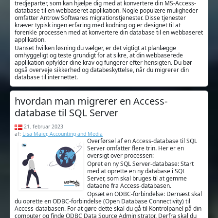
tredjeparter, som kan hjælpe dig med at konvertere din MS-Access-
database til en webbaseret applikation. Nogle populære muligheder
omfatter Antrow Softwares migrationstjenester. Disse tjenester
kræver typisk ingen erfaring med kodning og er designet til at
forenkle processen med at konvertere din database til en webbaseret
applikation.
Uanset hvilken løsning du vælger, er det vigtigt at planlægge
omhyggeligt og teste grundigt for at sikre, at din webbaserede
applikation opfylder dine krav og fungerer efter hensigten. Du bør
også overveje sikkerhed og databeskyttelse, når du migrerer din
database til internettet.
hvordan man migrerer en Access-
database til SQL Server
21. februar 2023
af:
Lisa Maier, Accounting and Media
Overførsel af en Access-database til SQL
Server omfatter flere trin. Her er en
oversigt over processen:
Opret en ny SQL Server-database: Start
med at oprette en ny database i SQL
Server, som skal bruges til at gemme
dataene fra Access-databasen.
Opsæt en ODBC-forbindelse: Dernæst skal
du oprette en ODBC-forbindelse (Open Database Connectivity) til
Access-databasen. For at gøre dette skal du gå til Kontrolpanel på din
computer og finde ODBC Data Source Administrator. Derfra skal du