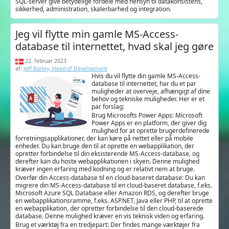
SQL-server give betydelige fordele med hensyn til datakonsistens,
sikkerhed, administration, skalerbarhed og integration.
Jeg vil flytte min gamle MS-Access-
database til internettet, hvad skal jeg gøre
22. februar 2023
af:
Jeff Barley, Head of Development
Hvis du vil flytte din gamle MS-Access-
database til internettet, har du et par
muligheder at overveje, afhængigt af dine
behov og tekniske muligheder. Her er et
par forslag:
Brug Microsofts Power Apps: Microsoft
Power Apps er en platform, der giver dig
mulighed for at oprette brugerdefinerede
forretningsapplikationer, der kan køre på nettet eller på mobile
enheder. Du kan bruge den til at oprette en webapplikation, der
opretter forbindelse til din eksisterende MS-Access-database, og
derefter kan du hoste webapplikationen i skyen. Denne mulighed
kræver ingen erfaring med kodning og er relativt nem at bruge.
Overfør din Access-database til en cloud-baseret database: Du kan
migrere din MS-Access-database til en cloud-baseret database, f.eks.
Microsoft Azure SQL Database eller Amazon RDS, og derefter bruge
en webapplikationsramme, f.eks. ASP.NET, Java eller PHP, til at oprette
en webapplikation, der opretter forbindelse til den cloud-baserede
database. Denne mulighed kræver en vis teknisk viden og erfaring.
Brug et værktøj fra en tredjepart: Der findes mange værktøjer fra