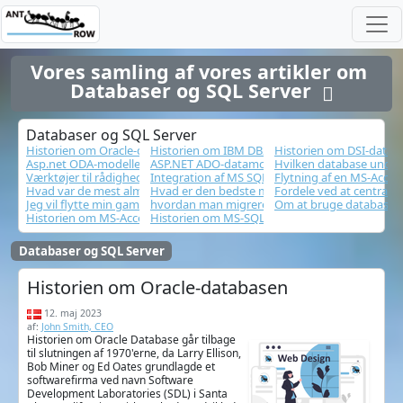
Vores samling af vores artikler om 
Databaser og SQL Server  
Databaser og SQL Server
Historien om Oracle-databasen
Historien om IBM DB2-databasen
Historien om DSI-datab
Asp.net ODA-modellen
ASP.NET ADO-datamodellen (ActiveX Data Objec
Hvilken database under
Værktøjer til rådighed, der kan hjælpe med at migrere MS-Access-data 
Integration af MS SQL Server i et webmiljø
Flytning af en MS-Acces
Hvad var de mest almindelige databaser i 1990'erne
Hvad er den bedste måde at konvertere MS-Acc
Fordele ved at centralis
Jeg vil flytte min gamle MS-Access-database til internettet, hvad skal j
hvordan man migrerer en Access-database til S
Om at bruge databaser 
Historien om MS-Access
Historien om MS-SQL server
Databaser og SQL Server
Historien om Oracle-databasen
12. maj 2023
af:
John Smith, CEO
Historien om Oracle Database går tilbage
til slutningen af 1970'erne, da Larry Ellison,
Bob Miner og Ed Oates grundlagde et
softwarefirma ved navn Software
Development Laboratories (SDL) i Santa