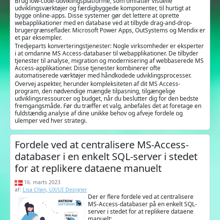
Brug low-code-udviklingsplatforme, som omfatter visuelle
udviklingsværktøjer og færdigbyggede komponenter, til hurtigt at
bygge online-apps. Disse systemer gør det lettere at oprette
webapplikationer med en database ved at tilbyde drag-and-drop-
brugergrænseflader. Microsoft Power Apps, OutSystems og Mendix er
et par eksempler.
Tredjeparts konverteringstjenester: Nogle virksomheder er eksperter
i at omdanne MS Access-databaser til webapplikationer. De tilbyder
tjenester til analyse, migration og modernisering af webbaserede MS
Access-applikationer. Disse tjenester kombinerer ofte
automatiserede værktøjer med håndkodede udviklingsprocesser.
Overvej aspekter, herunder kompleksiteten af dit MS Access-
program, den nødvendige mængde tilpasning, tilgængelige
udviklingsressourcer og budget, når du beslutter dig for den bedste
fremgangsmåde. Før du træffer et valg, anbefales det at foretage en
fuldstændig analyse af dine unikke behov og afveje fordele og
ulemper ved hver strategi.
Fordele ved at centralisere MS-Access-
databaser i en enkelt SQL-server i stedet
for at replikere dataene manuelt
16. marts 2023
af:
Lisa Chen, UX/UI Designer
Der er flere fordele ved at centralisere
MS-Access-databaser på en enkelt SQL-
server i stedet for at replikere dataene
manuelt: