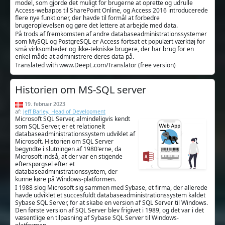
model, som gjorde det muligt for brugerne at oprette og udrulle
Access-webapps til SharePoint Online, og Access 2016 introducerede
flere nye funktioner, der havde til formål at forbedre
brugeroplevelsen og gøre det lettere at arbejde med data.
På trods af fremkomsten af andre databaseadministrationssystemer
som MySQL og PostgreSQL er Access fortsat et populært værktøj for
små virksomheder og ikke-tekniske brugere, der har brug for en
enkel måde at administrere deres data på.
Translated with www.DeepL.com/Translator (free version)
Historien om MS-SQL server
19. februar 2023
af:
Jeff Barley, Head of Development
Microsoft SQL Server, almindeligvis kendt
som SQL Server, er et relationelt
databaseadministrationssystem udviklet af
Microsoft. Historien om SQL Server
begyndte i slutningen af 1980'erne, da
Microsoft indså, at der var en stigende
efterspørgsel efter et
databaseadministrationssystem, der
kunne køre på Windows-platformen.
I 1988 slog Microsoft sig sammen med Sybase, et firma, der allerede
havde udviklet et succesfuldt databaseadministrationssystem kaldet
Sybase SQL Server, for at skabe en version af SQL Server til Windows.
Den første version af SQL Server blev frigivet i 1989, og det var i det
væsentlige en tilpasning af Sybase SQL Server til Windows-