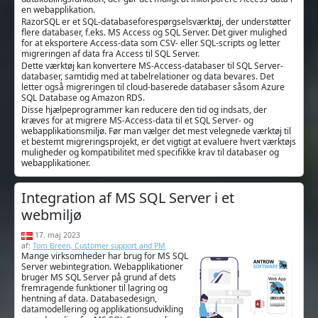
en webapplikation.
RazorSQL er et SQL-databaseforespørgselsværktøj, der understøtter
flere databaser, f.eks. MS Access og SQL Server. Det giver mulighed
for at eksportere Access-data som CSV- eller SQL-scripts og letter
migreringen af data fra Access til SQL Server.
Dette værktøj kan konvertere MS-Access-databaser til SQL Server-
databaser, samtidig med at tabelrelationer og data bevares. Det
letter også migreringen til cloud-baserede databaser såsom Azure
SQL Database og Amazon RDS.
Disse hjælpeprogrammer kan reducere den tid og indsats, der
kræves for at migrere MS-Access-data til et SQL Server- og
webapplikationsmiljø. Før man vælger det mest velegnede værktøj til
et bestemt migreringsprojekt, er det vigtigt at evaluere hvert værktøjs
muligheder og kompatibilitet med specifikke krav til databaser og
webapplikationer.
Integration af MS SQL Server i et
webmiljø
17. maj 2023
af:
Tom Breen, Customer support and PM
Mange virksomheder har brug for MS SQL
Server webintegration. Webapplikationer
bruger MS SQL Server på grund af dets
fremragende funktioner til lagring og
hentning af data. Databasedesign,
datamodellering og applikationsudvikling