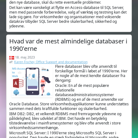
den nye database, skal du rette eventuelle problemer.
Det kan være vanskeligt at flytte en Access-database til SQL Server,
men med passende forberedelse, valg af værktøj og testning kan det
lade sig gøre. For virksomheder og organisationer med voksende
datakrav tilbyder SQL Server bedre skalerbarhed, sikkerhed og
ydeevne.
Hvad var de mest almindelige databaser i
1990'erne
18. maj 2023
af:
Karen Fischer, Office Support and documentation
Flere databaser blev ofte anvendt til
forskellige formål i løbet af 1990'erne. Her
er nogle af de mest kendte databaser fra
dengang:
Oracle: En af de mest populære
relationelle
databaseadministrationssystemer
(RDBMS) og en af de mest anvendte var
Oracle Database. Store virksomhedsapplikationer kunne understøttes
sammen med dets kraftfulde funktioner og skalerbarhed.
IBM DB2: DB2, et velkendt RDBMS med fremragende ydeevne og
pålidelighed, blev udviklet af IBM. Det havde en betydelig
tilstedeværelse i mainframesystemer og blev ofte anvendt i store
virksomhedssammenhænge.
Microsoft SQL Server: I 1990'erne steg Microsofts SQL Server i
popularitet. Den havde en stærk forbindelse til Microsofts andre