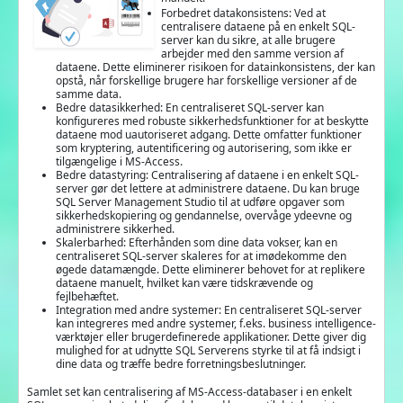
Forbedret datakonsistens: Ved at
centralisere dataene på en enkelt SQL-
server kan du sikre, at alle brugere
arbejder med den samme version af
dataene. Dette eliminerer risikoen for datainkonsistens, der kan
opstå, når forskellige brugere har forskellige versioner af de
samme data.
Bedre datasikkerhed: En centraliseret SQL-server kan
konfigureres med robuste sikkerhedsfunktioner for at beskytte
dataene mod uautoriseret adgang. Dette omfatter funktioner
som kryptering, autentificering og autorisering, som ikke er
tilgængelige i MS-Access.
Bedre datastyring: Centralisering af dataene i en enkelt SQL-
server gør det lettere at administrere dataene. Du kan bruge
SQL Server Management Studio til at udføre opgaver som
sikkerhedskopiering og gendannelse, overvåge ydeevne og
administrere sikkerhed.
Skalerbarhed: Efterhånden som dine data vokser, kan en
centraliseret SQL-server skaleres for at imødekomme den
øgede datamængde. Dette eliminerer behovet for at replikere
dataene manuelt, hvilket kan være tidskrævende og
fejlbehæftet.
Integration med andre systemer: En centraliseret SQL-server
kan integreres med andre systemer, f.eks. business intelligence-
værktøjer eller brugerdefinerede applikationer. Dette giver dig
mulighed for at udnytte SQL Serverens styrke til at få indsigt i
dine data og træffe bedre forretningsbeslutninger.
Samlet set kan centralisering af MS-Access-databaser i en enkelt