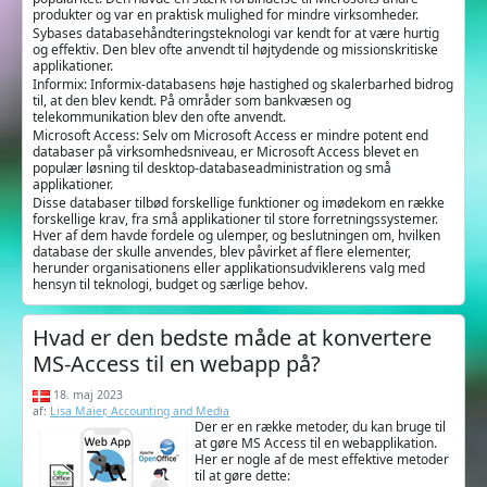
produkter og var en praktisk mulighed for mindre virksomheder.
Sybases databasehåndteringsteknologi var kendt for at være hurtig
og effektiv. Den blev ofte anvendt til højtydende og missionskritiske
applikationer.
Informix: Informix-databasens høje hastighed og skalerbarhed bidrog
til, at den blev kendt. På områder som bankvæsen og
telekommunikation blev den ofte anvendt.
Microsoft Access: Selv om Microsoft Access er mindre potent end
databaser på virksomhedsniveau, er Microsoft Access blevet en
populær løsning til desktop-databaseadministration og små
applikationer.
Disse databaser tilbød forskellige funktioner og imødekom en række
forskellige krav, fra små applikationer til store forretningssystemer.
Hver af dem havde fordele og ulemper, og beslutningen om, hvilken
database der skulle anvendes, blev påvirket af flere elementer,
herunder organisationens eller applikationsudviklerens valg med
hensyn til teknologi, budget og særlige behov.
Hvad er den bedste måde at konvertere
MS-Access til en webapp på?
18. maj 2023
af:
Lisa Maier, Accounting and Media
Der er en række metoder, du kan bruge til
at gøre MS Access til en webapplikation.
Her er nogle af de mest effektive metoder
til at gøre dette: