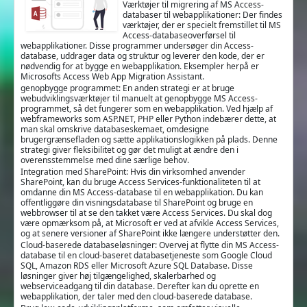
Værktøjer til migrering af MS Access-
databaser til webapplikationer: Der findes
værktøjer, der er specielt fremstillet til MS
Access-databaseoverførsel til
webapplikationer. Disse programmer undersøger din Access-
database, uddrager data og struktur og leverer den kode, der er
nødvendig for at bygge en webapplikation. Eksempler herpå er
Microsofts Access Web App Migration Assistant.
genopbygge programmet: En anden strategi er at bruge
webudviklingsværktøjer til manuelt at genopbygge MS Access-
programmet, så det fungerer som en webapplikation. Ved hjælp af
webframeworks som ASP.NET, PHP eller Python indebærer dette, at
man skal omskrive databaseskemaet, omdesigne
brugergrænsefladen og sætte applikationslogikken på plads. Denne
strategi giver fleksibilitet og gør det muligt at ændre den i
overensstemmelse med dine særlige behov.
Integration med SharePoint: Hvis din virksomhed anvender
SharePoint, kan du bruge Access Services-funktionaliteten til at
omdanne din MS Access-database til en webapplikation. Du kan
offentliggøre din visningsdatabase til SharePoint og bruge en
webbrowser til at se den takket være Access Services. Du skal dog
være opmærksom på, at Microsoft er ved at afvikle Access Services,
og at senere versioner af SharePoint ikke længere understøtter den.
Cloud-baserede databaseløsninger: Overvej at flytte din MS Access-
database til en cloud-baseret databasetjeneste som Google Cloud
SQL, Amazon RDS eller Microsoft Azure SQL Database. Disse
løsninger giver høj tilgængelighed, skalerbarhed og
webserviceadgang til din database. Derefter kan du oprette en
webapplikation, der taler med den cloud-baserede database.