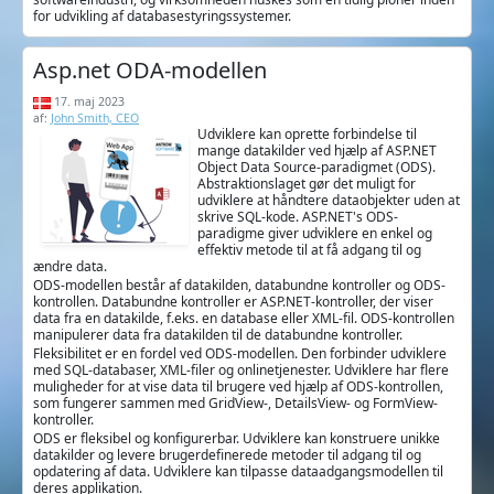
for udvikling af databasestyringssystemer.
Asp.net ODA-modellen
17. maj 2023
af:
John Smith, CEO
Udviklere kan oprette forbindelse til
mange datakilder ved hjælp af ASP.NET
Object Data Source-paradigmet (ODS).
Abstraktionslaget gør det muligt for
udviklere at håndtere dataobjekter uden at
skrive SQL-kode. ASP.NET's ODS-
paradigme giver udviklere en enkel og
effektiv metode til at få adgang til og
ændre data.
ODS-modellen består af datakilden, databundne kontroller og ODS-
kontrollen. Databundne kontroller er ASP.NET-kontroller, der viser
data fra en datakilde, f.eks. en database eller XML-fil. ODS-kontrollen
manipulerer data fra datakilden til de databundne kontroller.
Fleksibilitet er en fordel ved ODS-modellen. Den forbinder udviklere
med SQL-databaser, XML-filer og onlinetjenester. Udviklere har flere
muligheder for at vise data til brugere ved hjælp af ODS-kontrollen,
som fungerer sammen med GridView-, DetailsView- og FormView-
kontroller.
ODS er fleksibel og konfigurerbar. Udviklere kan konstruere unikke
datakilder og levere brugerdefinerede metoder til adgang til og
opdatering af data. Udviklere kan tilpasse dataadgangsmodellen til
deres applikation.