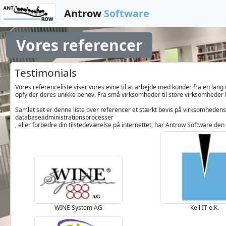
Antrow
Software
Vores referencer
Testimonials
Vores referenceliste viser vores evne til at arbejde med kunder fra en lang 
opfylder deres unikke behov. Fra små virksomheder til store virksomheder h
Samlet set er denne liste over referencer et stærkt bevis på virksomheden
databaseadministrationsprocesser
, eller forbedre din tilstedeværelse på internettet, har Antrow Software den
WINE System AG
Keil IT e.K.