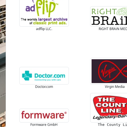
adflip LLC.
RiGHT BRAiN ME
Doctor.com
Virgin Media
Formware GmbH
The County L