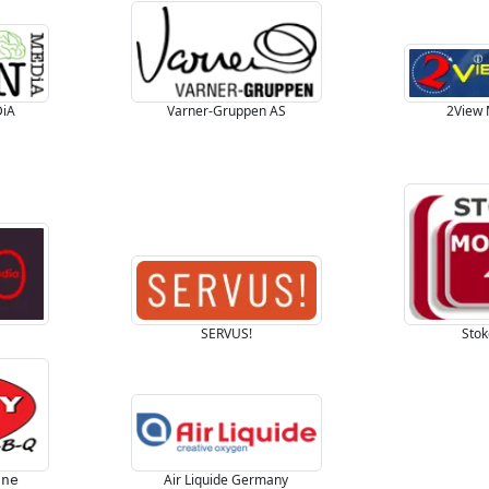
DiA
Varner-Gruppen AS
2View 
SERVUS!
Stok
Air Liquide Germany
ine