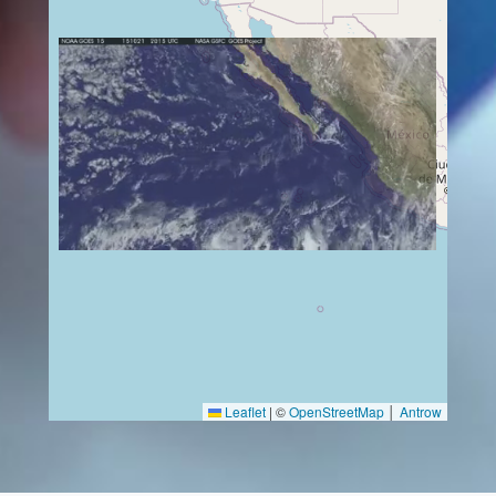
Leaflet
|
©
OpenStreetMap
│
Antrow