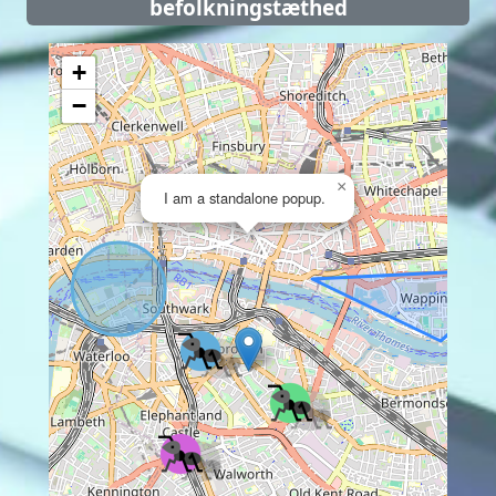
befolkningstæthed
+
−
×
I am a standalone popup.