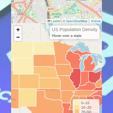
Leaflet
|
©
OpenStreetMap
│
Antrow
+
US Population Density
Hover over a state
−
0–10
10–20
20–50