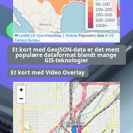
50–100
100–200
200–500
500–1000
1000+
Leaflet
|
©
OpenStreetMap
│
Antrow
, Population data ©
US
Census Bureau
Et kort med GeoJSON-data er det mest 
populære dataformat blandt mange 
GIS-teknologier
Et kort med Video Overlay
+
−