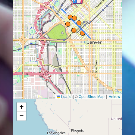
Leaflet
|
©
OpenStreetMap
│
Antrow
+
−