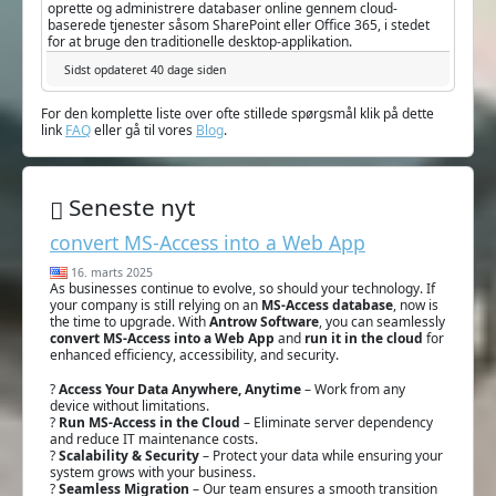
oprette og administrere databaser online gennem cloud-
baserede tjenester såsom SharePoint eller Office 365, i stedet
for at bruge den traditionelle desktop-applikation.
Sidst opdateret 40 dage siden
For den komplette liste over ofte stillede spørgsmål klik på dette
link
FAQ
eller gå til vores
Blog
.
Seneste nyt
convert MS-Access into a Web App
16. marts 2025
As businesses continue to evolve, so should your technology. If
your company is still relying on an
MS-Access database
, now is
the time to upgrade. With
Antrow Software
, you can seamlessly
convert MS-Access into a Web App
and
run it in the cloud
for
enhanced efficiency, accessibility, and security.
?
Access Your Data Anywhere, Anytime
– Work from any
device without limitations.
?
Run MS-Access in the Cloud
– Eliminate server dependency
and reduce IT maintenance costs.
?
Scalability & Security
– Protect your data while ensuring your
system grows with your business.
?
Seamless Migration
– Our team ensures a smooth transition