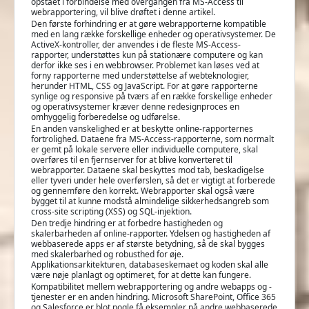
opstået i forbindelse med overgangen fra MS-Access til
webrapportering, vil blive drøftet i denne artikel.
Den første forhindring er at gøre webrapporterne kompatible
med en lang række forskellige enheder og operativsystemer. De
ActiveX-kontroller, der anvendes i de fleste MS-Access-
rapporter, understøttes kun på stationære computere og kan
derfor ikke ses i en webbrowser. Problemet kan løses ved at
forny rapporterne med understøttelse af webteknologier,
herunder HTML, CSS og JavaScript. For at gøre rapporterne
synlige og responsive på tværs af en række forskellige enheder
og operativsystemer kræver denne redesignproces en
omhyggelig forberedelse og udførelse.
En anden vanskelighed er at beskytte online-rapporternes
fortrolighed. Dataene fra MS-Access-rapporterne, som normalt
er gemt på lokale servere eller individuelle computere, skal
overføres til en fjernserver for at blive konverteret til
webrapporter. Dataene skal beskyttes mod tab, beskadigelse
eller tyveri under hele overførslen, så det er vigtigt at forberede
og gennemføre den korrekt. Webrapporter skal også være
bygget til at kunne modstå almindelige sikkerhedsangreb som
cross-site scripting (XSS) og SQL-injektion.
Den tredje hindring er at forbedre hastigheden og
skalerbarheden af online-rapporter. Ydelsen og hastigheden af
webbaserede apps er af største betydning, så de skal bygges
med skalerbarhed og robusthed for øje.
Applikationsarkitekturen, databaseskemaet og koden skal alle
være nøje planlagt og optimeret, for at dette kan fungere.
Kompatibilitet mellem webrapportering og andre webapps og -
tjenester er en anden hindring. Microsoft SharePoint, Office 365
og Salesforce er blot nogle få eksempler på andre webbaserede