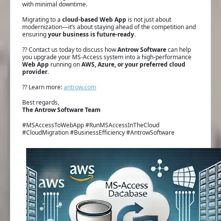
with minimal downtime.
Migrating to a
cloud-based Web App
is not just about
modernization—it’s about staying ahead of the competition and
ensuring
your business is future-ready
.
?? Contact us today to discuss how
Antrow Software
can help
you upgrade your MS-Access system into a high-performance
Web App
running on
AWS, Azure, or your preferred cloud
provider
.
?? Learn more:
antrow.com
Best regards,
The Antrow Software Team
#MSAccessToWebApp #RunMSAccessInTheCloud
#CloudMigration #BusinessEfficiency #AntrowSoftware