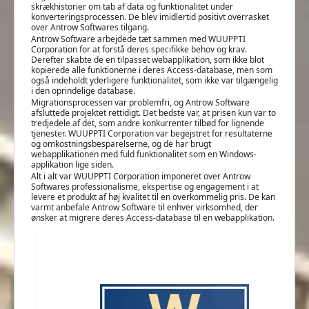
skrækhistorier om tab af data og funktionalitet under
konverteringsprocessen. De blev imidlertid positivt overrasket
over Antrow Softwares tilgang.
Antrow Software arbejdede tæt sammen med WUUPPTI
Corporation for at forstå deres specifikke behov og krav.
Derefter skabte de en tilpasset webapplikation, som ikke blot
kopierede alle funktionerne i deres Access-database, men som
også indeholdt yderligere funktionalitet, som ikke var tilgængelig
i den oprindelige database.
Migrationsprocessen var problemfri, og Antrow Software
afsluttede projektet rettidigt. Det bedste var, at prisen kun var to
tredjedele af det, som andre konkurrenter tilbød for lignende
tjenester. WUUPPTI Corporation var begejstret for resultaterne
og omkostningsbesparelserne, og de har brugt
webapplikationen med fuld funktionalitet som en Windows-
applikation lige siden.
Alt i alt var WUUPPTI Corporation imponeret over Antrow
Softwares professionalisme, ekspertise og engagement i at
levere et produkt af høj kvalitet til en overkommelig pris. De kan
varmt anbefale Antrow Software til enhver virksomhed, der
ønsker at migrere deres Access-database til en webapplikation.