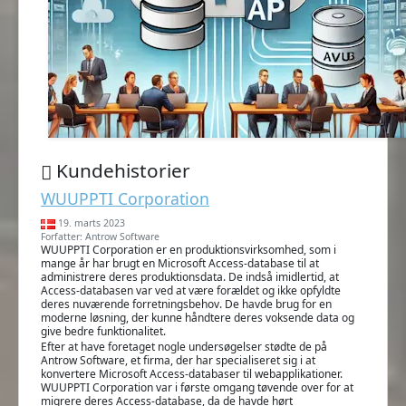
Kundehistorier
WUUPPTI Corporation
19. marts 2023
Forfatter: Antrow Software
WUUPPTI Corporation er en produktionsvirksomhed, som i
mange år har brugt en Microsoft Access-database til at
administrere deres produktionsdata. De indså imidlertid, at
Access-databasen var ved at være forældet og ikke opfyldte
deres nuværende forretningsbehov. De havde brug for en
moderne løsning, der kunne håndtere deres voksende data og
give bedre funktionalitet.
Efter at have foretaget nogle undersøgelser stødte de på
Antrow Software, et firma, der har specialiseret sig i at
konvertere Microsoft Access-databaser til webapplikationer.
WUUPPTI Corporation var i første omgang tøvende over for at
migrere deres Access-database, da de havde hørt